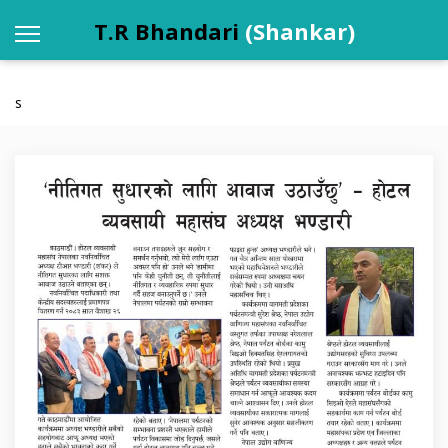
T.R Bhandari
(Shankar)
s