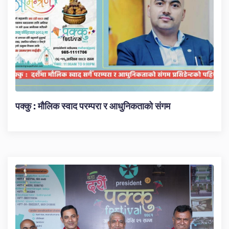
पक्कु : मौलिक स्वाद परम्परा र आधुनिकताको संगम