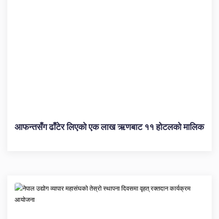
आफन्तसँग ढाँटेर लिएको एक लाख ऋणबाट ११ होटलको मालिक