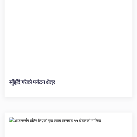
ब्युँझँदै गरेको पर्यटन क्षेत्र