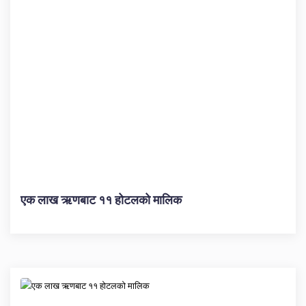
एक लाख ऋणबाट ११ होटलको मालिक