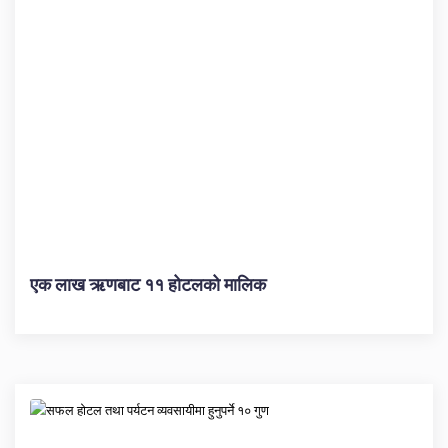
एक लाख ऋणबाट ११ होटलको मालिक